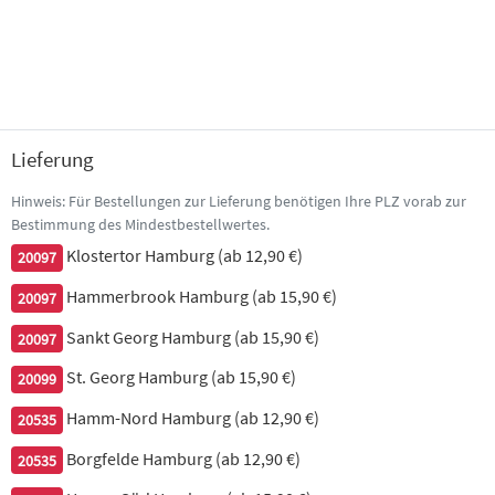
622. Wan Tan gebacken
mit süß-saurer Sauce
4,50 €
Lieferung
623. keine Frühlingsrollen vegetarisch
Hinweis: Für Bestellungen zur Lieferung benötigen Ihre PLZ vorab zur
6 Stück
Bestimmung des Mindestbestellwertes.
4,50 €
Klostertor Hamburg (ab 12,90 €)
20097
Hammerbrook Hamburg (ab 15,90 €)
20097
624. gebackene Mandu
Sankt Georg Hamburg (ab 15,90 €)
20097
10 Stück, mit süß-saurer Sauce
St. Georg Hamburg (ab 15,90 €)
20099
4,50 €
Hamm-Nord Hamburg (ab 12,90 €)
20535
Borgfelde Hamburg (ab 12,90 €)
20535
625. kleine Samosas