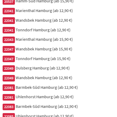
Hamm-Süd Hamburg (ab 15,90 €)
20537
6 Stück
Marienthal Hamburg (ab 12,90 €)
22041
4,50 €
Wandsbek Hamburg (ab 12,90 €)
22041
990. Vorspeisenteller
Tonndorf Hamburg (ab 12,90 €)
22041
von allem etwas
Marienthal Hamburg (ab 15,90 €)
22043
10,50 €
Wandsbek Hamburg (ab 15,90 €)
22047
Tonndorf Hamburg (ab 15,90 €)
22047
Dulsberg Hamburg (ab 12,90 €)
22049
Wandsbek Hamburg (ab 12,90 €)
22049
Barmbek-Süd Hamburg (ab 12,90 €)
22081
Uhlenhorst Hamburg (ab 12,90 €)
22081
Salate
Barmbek-Süd Hamburg (ab 12,90 €)
22083
Uhlenhorst Hamburg (ab 12,90 €)
22085