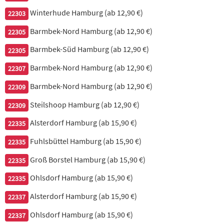
frischer gemischter Salat mit Schinken, Käse & Ei
Winterhude Hamburg (ab 12,90 €)
22303
Barmbek-Nord Hamburg (ab 12,90 €)
8,90 €
22305
Barmbek-Süd Hamburg (ab 12,90 €)
22305
649. Bauernsalat
Barmbek-Nord Hamburg (ab 12,90 €)
22307
mit Tomaten, Gurken, Zwiebeln, Peperoni, Oliven, Krautsalat,
Barmbek-Nord Hamburg (ab 12,90 €)
22309
Paprika & Feta
Steilshoop Hamburg (ab 12,90 €)
22309
8,90 €
Alsterdorf Hamburg (ab 15,90 €)
22335
Fuhlsbüttel Hamburg (ab 15,90 €)
22335
Groß Borstel Hamburg (ab 15,90 €)
22335
Ohlsdorf Hamburg (ab 15,90 €)
22335
Alsterdorf Hamburg (ab 15,90 €)
22337
Chicken Wings
Ohlsdorf Hamburg (ab 15,90 €)
22337