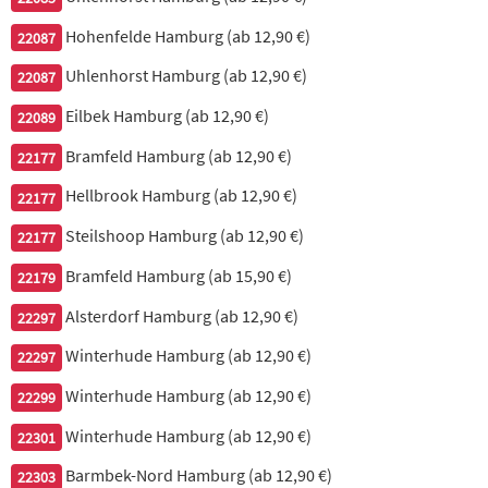
640. Sojasprossen-Salat mit Huhn
Hohenfelde Hamburg (ab 12,90 €)
22087
7,50 €
Uhlenhorst Hamburg (ab 12,90 €)
22087
641. Sojasprossen-Salat
Eilbek Hamburg (ab 12,90 €)
22089
5,90 €
Bramfeld Hamburg (ab 12,90 €)
22177
Hellbrook Hamburg (ab 12,90 €)
22177
642. Sojasprossen-Salat mit Shrimps
Steilshoop Hamburg (ab 12,90 €)
22177
8,90 €
Bramfeld Hamburg (ab 15,90 €)
22179
Alsterdorf Hamburg (ab 12,90 €)
22297
643. Shanghai-Salat
Winterhude Hamburg (ab 12,90 €)
22297
frischer gemischter Salat mit Hähnchenfleisch & Shrimps
Winterhude Hamburg (ab 12,90 €)
22299
9,20 €
Winterhude Hamburg (ab 12,90 €)
22301
644. Chef-Salat
Barmbek-Nord Hamburg (ab 12,90 €)
22303