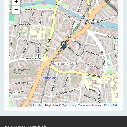
+
−
Leaflet
| Map data ©
OpenStreetMap
contributors,
CC-BY-SA