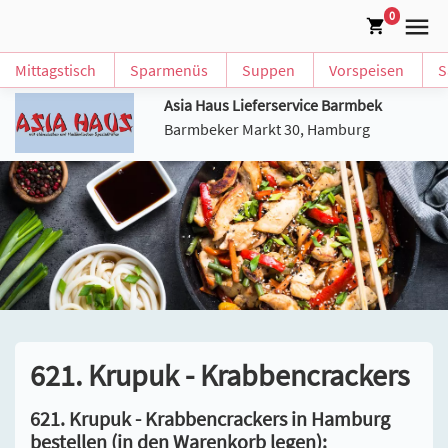
0
Mittagstisch
Sparmenüs
Suppen
Vorspeisen
S
Asia Haus Lieferservice Barmbek
Barmbeker Markt 30, Hamburg
621. Krupuk - Krabbencrackers
621. Krupuk - Krabbencrackers in Hamburg
bestellen (in den Warenkorb legen):