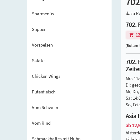
702
dazu Re
Sparmenüs
702. 
Suppen
12
Vorspeisen
(Button k
Salate
702. 
Zeite
Chicken Wings
Mo: 11:
Di: ges
Mi, Do, 
Putenfleisch
Sa: 14:
So, Fei
Vom Schwein
Asia 
Vom Rind
ab 12,9
Alster
Schmackhaftes mit Huhn
Eilbek