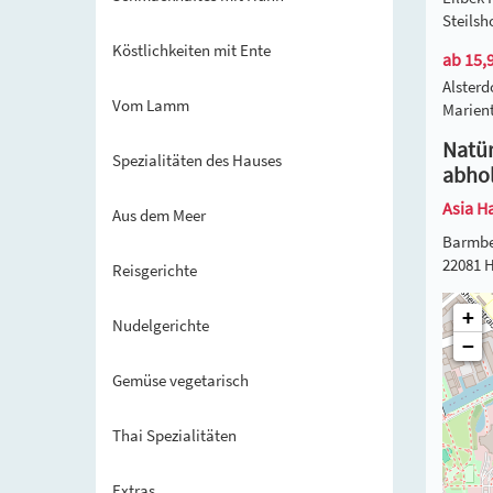
Steils
Köstlichkeiten mit Ente
ab 15,9
Alster
Vom Lamm
Marien
Natür
Spezialitäten des Hauses
abho
Asia H
Aus dem Meer
Barmbe
22081 
Reisgerichte
+
Nudelgerichte
−
Gemüse vegetarisch
Thai Spezialitäten
Extras