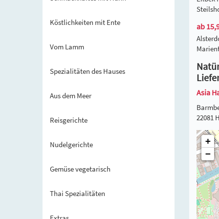
Steils
Köstlichkeiten mit Ente
ab 15,9
Alster
Vom Lamm
Marien
Natür
Spezialitäten des Hauses
Liefe
Asia H
Aus dem Meer
Barmbe
22081 
Reisgerichte
+
Nudelgerichte
−
Gemüse vegetarisch
Thai Spezialitäten
Extras