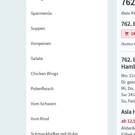
762
dazu Re
Sparmenüs
762. 
Suppen
14
Vorspeisen
(Button 
Salate
762. 
Hambu
Chicken Wings
Mo: 11:
Di: ges
Mi, Do, 
Putenfleisch
Sa: 14:
So, Fei
Vom Schwein
Asia 
Vom Rind
ab 12,9
Alster
Schmackhaftes mit Huhn
Eilbek