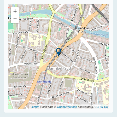
+
−
Leaflet
| Map data ©
OpenStreetMap
contributors,
CC-BY-SA