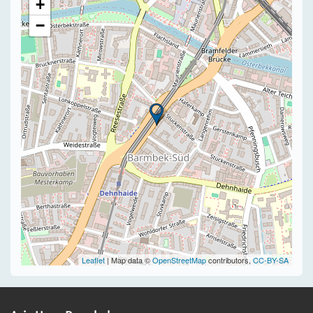
+
−
Leaflet
| Map data ©
OpenStreetMap
contributors,
CC-BY-SA