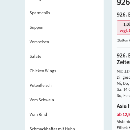
926
Sparmenüs
926. 
1,0l
Suppen
zzgl. 
(Button 
Vorspeisen
926. 
Salate
Zeite
Chicken Wings
Mo: 11:
Di: ges
Mi, Do, 
Putenfleisch
Sa: 14:
So, Fei
Vom Schwein
Asia 
Vom Rind
ab 12,9
Alster
Eilbek
Schmackhaftes mit Huhn