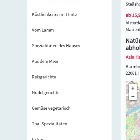
Steils
Köstlichkeiten mit Ente
ab 15,9
Alster
Marien
Vom Lamm
Natür
Spezialitäten des Hauses
abho
Asia H
Aus dem Meer
Barmbe
22081 
Reisgerichte
+
Nudelgerichte
−
Gemüse vegetarisch
Thai Spezialitäten
Extras