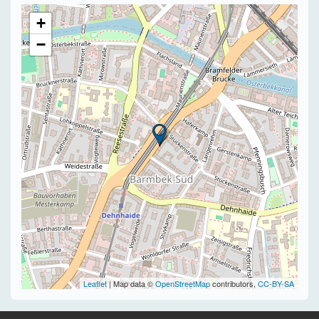
+
−
Leaflet
| Map data ©
OpenStreetMap
contributors,
CC-BY-SA