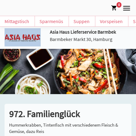
0
Mittagstisch
Sparmenüs
Suppen
Vorspeisen
S
Asia Haus Lieferservice Barmbek
Barmbeker Markt 30, Hamburg
972. Familienglück
Hummerkrabben, Tintenfisch mit verschiedenem Fleisch &
Gemüse, dazu Reis