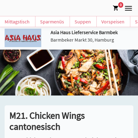
0
Mittagstisch
Sparmenüs
Suppen
Vorspeisen
S
Asia Haus Lieferservice Barmbek
Barmbeker Markt 30, Hamburg
M21. Chicken Wings
cantonesisch