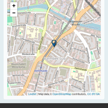
+
−
Leaflet
| Map data ©
OpenStreetMap
contributors,
CC-BY-SA