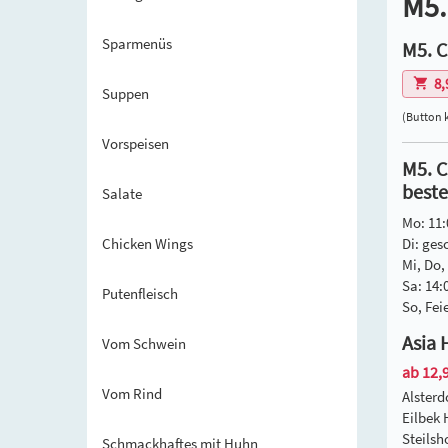
M5.
Sparmenüs
M5. C
8,
Suppen
(Button 
Vorspeisen
M5. C
beste
Salate
Mo: 11:
Di: ges
Chicken Wings
Mi, Do, 
Sa: 14:
Putenfleisch
So, Fei
Asia 
Vom Schwein
ab 12,9
Vom Rind
Alster
Eilbek
Steils
Schmackhaftes mit Huhn