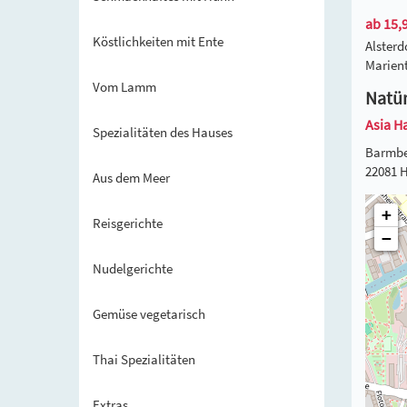
ab 15,9
Köstlichkeiten mit Ente
Alster
Marien
Vom Lamm
Natür
Asia H
Spezialitäten des Hauses
Barmbe
22081 
Aus dem Meer
+
Reisgerichte
−
Nudelgerichte
Gemüse vegetarisch
Thai Spezialitäten
Extras